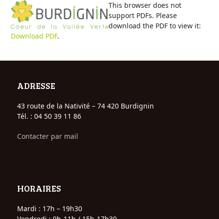
Open
Close
Skip
This browser does not
to
support PDFs. Please
mobile
mobile
content
download the PDF to view it:
Download PDF
.
menu
menu
ADRESSE
43 route de la Nativité – 74 420 Burdignin
Tél. : 04 50 39 11 86
Contacter par mail
HORAIRES
Mardi : 17h – 19h30
Vendredi : 9h-11h / 15h-17h30