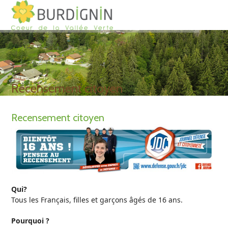
Open
Close
Skip
to
mobile
mobile
content
menu
menu
Recensement citoyen
Recensement citoyen
Qui?
Tous les Français, filles et garçons âgés de 16 ans.
Pourquoi ?