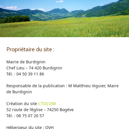
Open
Close
Skip
to
mobile
mobile
content
menu
menu
Propriétaire du site :
Mairie de Burdignin
Chef Lieu – 74 420 Burdignin
Tél. : 04 50 39 11 86
Responsable de la publication : M Matthieu Viguier, Maire
de Burdignin
Création du site
CTOCOM
52 route de l’église – 74250 Bogève
Tél. : 06 75 07 20 57
Hébergeur du site : OVH