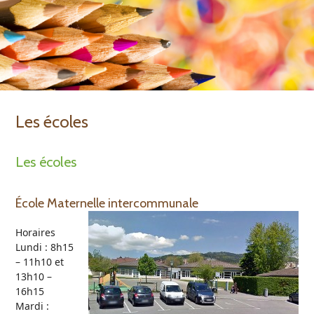
Open
Close
Skip
to
mobile
mobile
content
menu
menu
Les écoles
Les écoles
École Maternelle intercommunale
Horaires
Lundi : 8h15
– 11h10 et
13h10 –
16h15
Mardi :