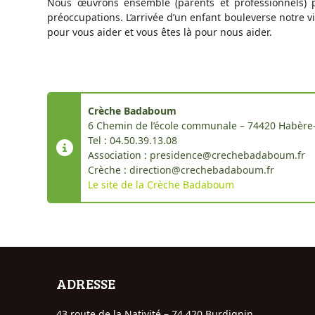
Nous œuvrons ensemble (parents et professionnels) p
préoccupations. L’arrivée d’un enfant bouleverse notre 
pour vous aider et vous êtes là pour nous aider.
Crèche Badaboum
6 Chemin de l’école communale – 74420 Habère-
Tel : 04.50.39.13.08
Association : presidence@crechebadaboum.fr
Crèche : direction@crechebadaboum.fr
Le site de la Crèche Badaboum
ADRESSE
43 route de la Nativité – 74 420 Burdignin