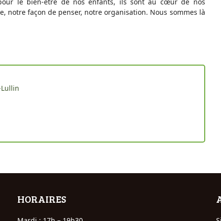
our le bien-être de nos enfants, ils sont au cœur de nos
vie, notre façon de penser, notre organisation. Nous sommes là
Lullin
HORAIRES
Mardi : 17h – 19h30
S