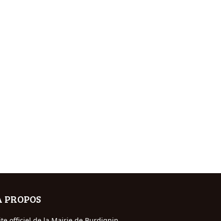
A PROPOS
ite officiel de la Mairie de Burdignin