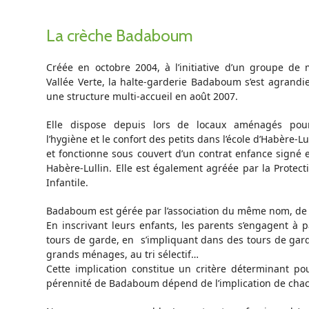
La crèche Badaboum
Créée en octobre 2004, à l’initiative d’un groupe d
Vallée Verte, la halte-garderie Badaboum s’est agrandi
une structure multi-accueil en août 2007.
Elle dispose depuis lors de locaux aménagés pour
l’hygiène et le confort des petits dans l’école d’Habère-Lul
et fonctionne sous couvert d’un contrat enfance signé e
Habère-Lullin. Elle est également agréée par la Protect
Infantile.
Badaboum est gérée par l’association du même nom, de ce 
En inscrivant leurs enfants, les parents s’engagent à 
tours de garde, en s’impliquant dans des tours de gard
grands ménages, au tri sélectif…
Cette implication constitue un critère déterminant pou
pérennité de Badaboum dépend de l’implication de cha