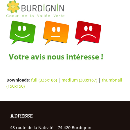
Open
Close
Skip
to
mobile
mobile
content
menu
menu
Downloads
:
full (335x186)
|
medium (300x167)
|
thumbnail
(150x150)
ADRESSE
43 route de la Nativité – 74 420 Burdignin