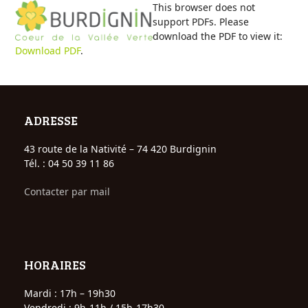
Open
Close
Skip
This browser does not
to
support PDFs. Please
mobile
mobile
content
download the PDF to view it:
Download PDF
.
menu
menu
ADRESSE
43 route de la Nativité – 74 420 Burdignin
Tél. : 04 50 39 11 86
Contacter par mail
HORAIRES
Mardi : 17h – 19h30
Vendredi : 9h-11h / 15h-17h30