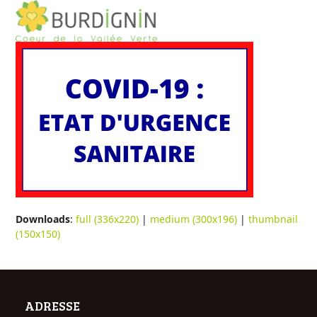
Open
Close
Skip
to
mobile
mobile
content
menu
menu
Downloads
:
full (336x220)
|
medium (300x196)
|
thumbnail
(150x150)
ADRESSE