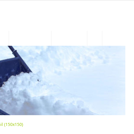
MIN.
ENFANCE JEUNESSE
ASSOC. / LOISIRS
Contact
l (150x150)