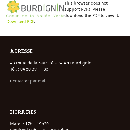
Open
Close
Skip
This browser does not
to
support PDFs. Please
mobile
mobile
content
download the PDF to view it:
Download PDF
.
menu
menu
ADRESSE
43 route de la Nativité – 74 420 Burdignin
Tél. : 04 50 39 11 86
Contacter par mail
HORAIRES
Mardi : 17h – 19h30
Vendredi : 9h-11h / 15h-17h30