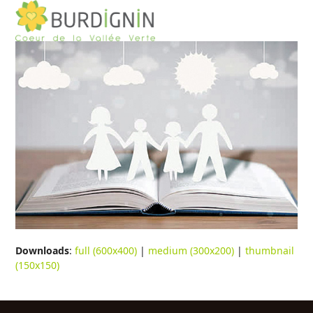
Open
Close
Skip
to
mobile
mobile
content
menu
menu
Downloads
:
full (600x400)
|
medium (300x200)
|
thumbnail
(150x150)