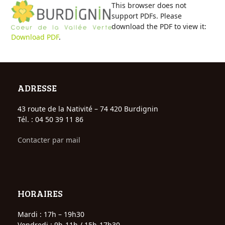
Open
Close
Skip
This browser does not
to
support PDFs. Please
mobile
mobile
content
download the PDF to view it:
Download PDF
.
menu
menu
ADRESSE
43 route de la Nativité – 74 420 Burdignin
Tél. : 04 50 39 11 86
Contacter par mail
HORAIRES
Mardi : 17h – 19h30
Vendredi : 9h-11h / 15h-17h30