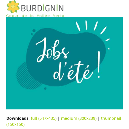
Open
Close
Skip
to
mobile
mobile
content
menu
menu
Downloads
:
full (547x435)
|
medium (300x239)
|
thumbnail
(150x150)