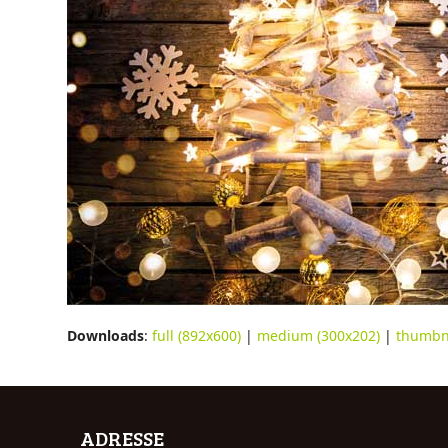
Downloads
:
full (892x600)
|
medium (300x202)
|
thumbna
ADRESSE