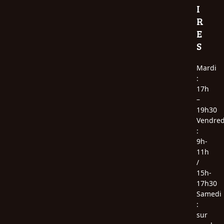
I
R
E
S
Mardi
:
17h
–
19h30
Vendred
:
9h-
11h
/
15h-
17h30
Samedi
:
sur