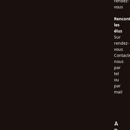
rendez-
vous
Rencont
les
élus
Sur
rendez-
vous
Contact
nous
par
tel
ou
par
mail
A