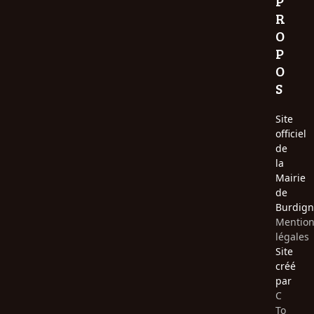
P
R
O
P
O
S
Site
officiel
de
la
Mairie
de
Burdign
Mentio
légales
Site
créé
par
C
To