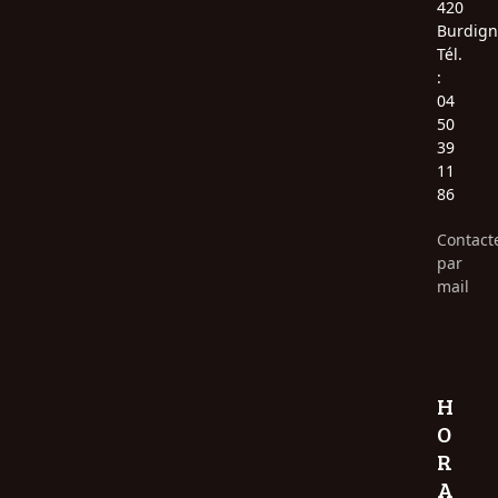
420
Burdign
Tél.
:
04
50
39
11
86
Contact
par
mail
H
O
R
A