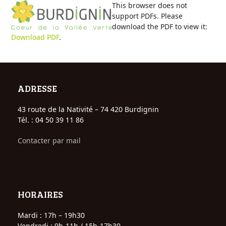
Open
Close
Skip
This browser does not
to
support PDFs. Please
mobile
mobile
content
download the PDF to view it:
Download PDF
.
menu
menu
ADRESSE
43 route de la Nativité – 74 420 Burdignin
Tél. : 04 50 39 11 86
Contacter par mail
HORAIRES
Mardi : 17h – 19h30
Vendredi : 9h-11h / 15h-17h30