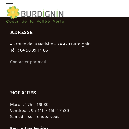
Skip
Open
Close
to
content
mobile
mobile
menu
menu
ADRESSE
43 route de la Nativité – 74 420 Burdignin
Tél. : 04 50 39 11 86
Contacter par mail
HORAIRES
Mardi : 17h – 19h30
Vendredi : 9h-11h / 15h-17h30
Samedi : sur rendez-vous
Rencontrez les élus