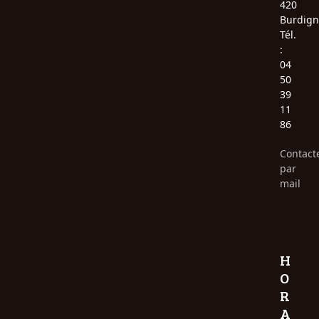
420
Burdign
Tél.
:
04
50
39
11
86
Contact
par
mail
H
O
R
A