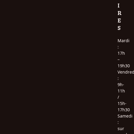
I
R
E
S
Mardi
:
17h
–
19h30
Vendred
:
9h-
11h
/
15h-
17h30
Samedi
:
sur