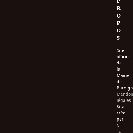
P
R
O
P
O
S
Site
officiel
de
la
Mairie
de
Burdign
Mentio
légales
Site
créé
par
C
To