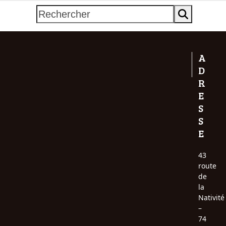
Rechercher
A
D
R
E
S
S
E
43
route
de
la
Nativité
–
74