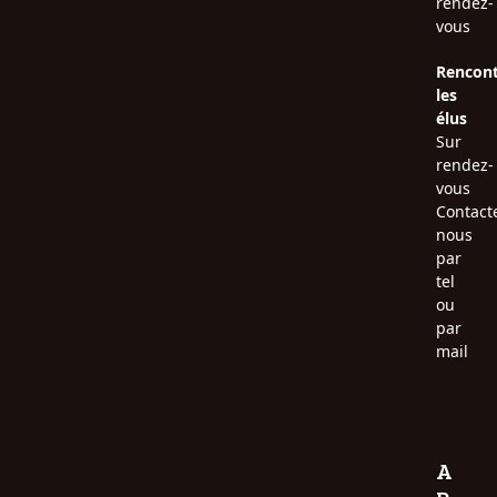
rendez-
vous
Rencont
les
élus
Sur
rendez-
vous
Contact
nous
par
tel
ou
par
mail
A