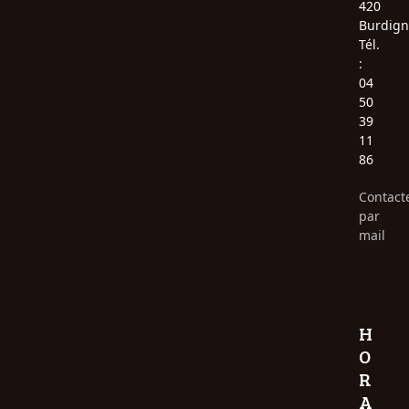
420
Burdign
Tél.
:
04
50
39
11
86
Contact
par
mail
H
O
R
A