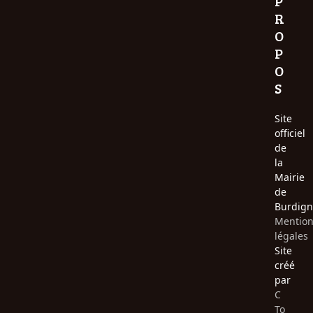
P
R
O
P
O
S
Site
officiel
de
la
Mairie
de
Burdign
Mentio
légales
Site
créé
par
C
To