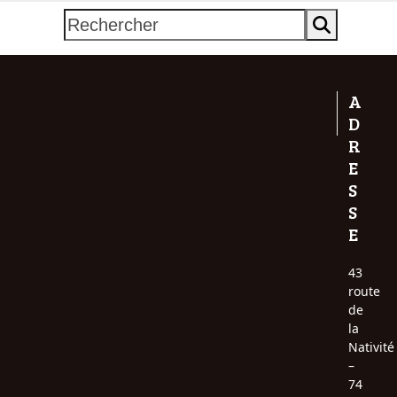
Rechercher
A
D
R
E
S
S
E
43
route
de
la
Nativité
–
74