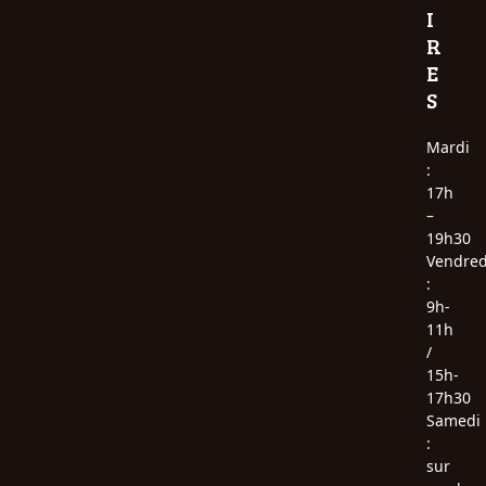
I
R
E
S
Mardi
:
17h
–
19h30
Vendred
:
9h-
11h
/
15h-
17h30
Samedi
:
sur