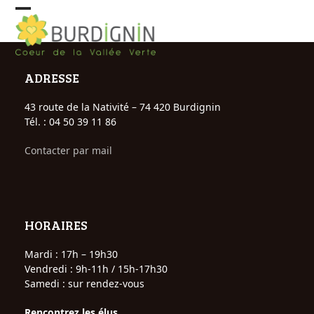
Skip
Open
Close
to
content
mobile
mobile
menu
menu
ADRESSE
43 route de la Nativité – 74 420 Burdignin
Tél. : 04 50 39 11 86
Contacter par mail
HORAIRES
Mardi : 17h – 19h30
Vendredi : 9h-11h / 15h-17h30
Samedi : sur rendez-vous
Rencontrez les élus