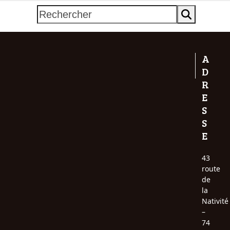
Rechercher
A
D
R
E
S
S
E
43
route
de
la
Nativité
–
74