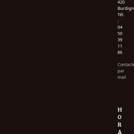
420
Burdign
Tél.
:
04
50
39
11
86
Contact
par
mail
H
O
R
A