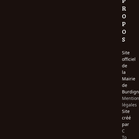
P
R
O
P
O
S
Site
officiel
de
la
Mairie
de
Burdign
Mentio
légales
Site
créé
par
C
To