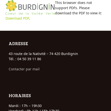
Open
Close
Skip
This browser does not
to
support PDFs. Please
mobile
mobile
content
download the PDF to view it:
Download PDF
.
menu
menu
ADRESSE
43 route de la Nativité – 74 420 Burdignin
Tél. : 04 50 39 11 86
Contacter par mail
HORAIRES
Mardi : 17h – 19h30
Vendredi : 9h-11h / 15h-17h30