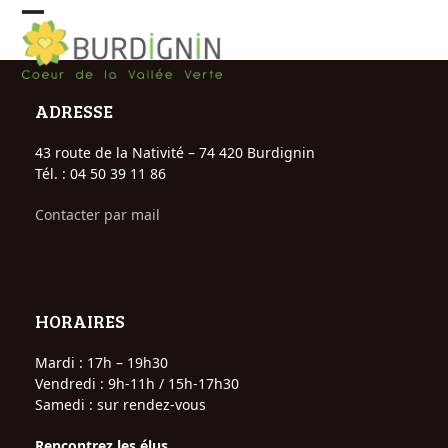
Skip
Open
Close
to
content
mobile
mobile
menu
menu
ADRESSE
43 route de la Nativité – 74 420 Burdignin
Tél. : 04 50 39 11 86
Contacter par mail
HORAIRES
Mardi : 17h – 19h30
Vendredi : 9h-11h / 15h-17h30
Samedi : sur rendez-vous
Rencontrez les élus