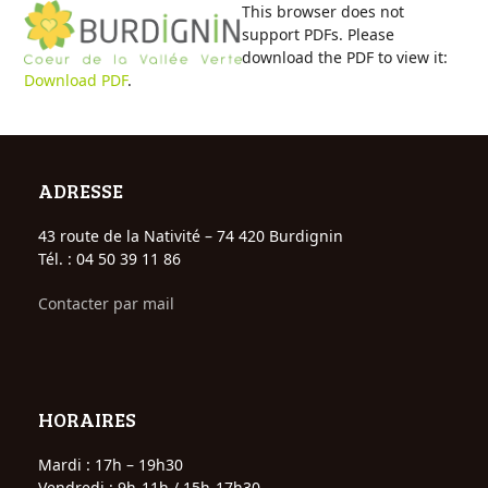
Open
Close
Skip
This browser does not
to
support PDFs. Please
mobile
mobile
content
download the PDF to view it:
Download PDF
.
menu
menu
ADRESSE
43 route de la Nativité – 74 420 Burdignin
Tél. : 04 50 39 11 86
Contacter par mail
HORAIRES
Mardi : 17h – 19h30
Vendredi : 9h-11h / 15h-17h30