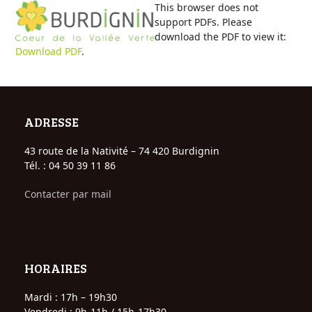
Open
Close
Skip
This browser does not
to
support PDFs. Please
mobile
mobile
content
download the PDF to view it:
Download PDF
.
menu
menu
ADRESSE
43 route de la Nativité – 74 420 Burdignin
Tél. : 04 50 39 11 86
Contacter par mail
HORAIRES
Mardi : 17h – 19h30
Vendredi : 9h-11h / 15h-17h30