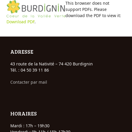
Open
Close
Skip
This browser does not
to
support PDFs. Please
mobile
mobile
content
download the PDF to view it:
Download PDF
.
menu
menu
ADRESSE
43 route de la Nativité – 74 420 Burdignin
Tél. : 04 50 39 11 86
Contacter par mail
HORAIRES
Mardi : 17h – 19h30
Vendredi : 9h-11h / 15h-17h30