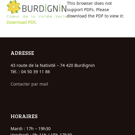
Open
Close
Skip
This browser does not
to
support PDFs. Please
mobile
mobile
content
download the PDF to view it:
Download PDF
.
menu
menu
ADRESSE
43 route de la Nativité – 74 420 Burdignin
Tél. : 04 50 39 11 86
Contacter par mail
HORAIRES
Mardi : 17h – 19h30
Vendredi : 9h-11h / 15h-17h30