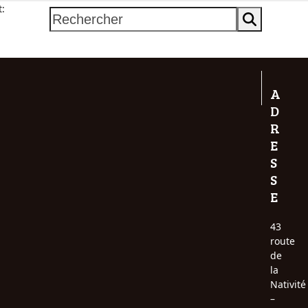
t:
Rechercher
A
D
R
E
S
S
E
43
route
de
la
Nativité
–