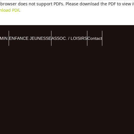
 browser does not support PDFs. Please download the PDF to view i
nload PDF
.
MIN.
ENFANCE JEUNESSE
ASSOC. / LOISIRS
Contact