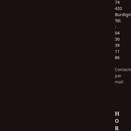
74
420
Burdign
Tél.
:
04
50
39
11
86
Contact
par
mail
H
O
R