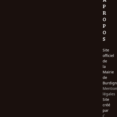
P
R
O
P
O
S
Site
officiel
de
la
Mairie
de
Burdign
Mentio
légales
Site
créé
par
C