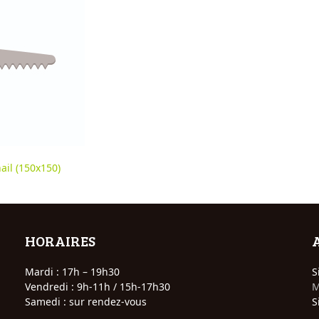
il (150x150)
HORAIRES
Mardi : 17h – 19h30
S
Vendredi : 9h-11h / 15h-17h30
M
Samedi : sur rendez-vous
S