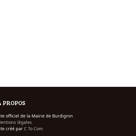
A PROPOS
ite officiel de la Mairie de Burdignin
entions légales
ite créé par
C To Com