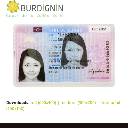
Open
Close
Skip
to
mobile
mobile
content
menu
menu
Downloads
:
full (600x400)
|
medium (300x200)
|
thumbnail
(150x150)