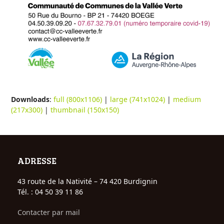
Downloads
:
full (800x1106)
|
large (741x1024)
|
medium
(217x300)
|
thumbnail (150x150)
ADRESSE
43 route de la Nativité – 74 420 Burdignin
Tél. : 04 50 39 11 86
Contacter par mail