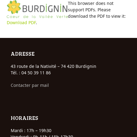
Open
Close
Skip
This browser does not
to
support PDFs. Please
mobile
mobile
content
download the PDF to view it:
Download PDF
.
menu
menu
ADRESSE
43 route de la Nativité – 74 420 Burdignin
Tél. : 04 50 39 11 86
Contacter par mail
HORAIRES
Mardi : 17h – 19h30
Vendredi : 9h-11h / 15h-17h30