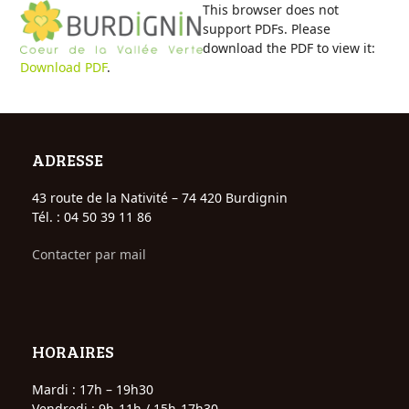
Open
Close
Skip
This browser does not
to
support PDFs. Please
mobile
mobile
content
download the PDF to view it:
Download PDF
.
menu
menu
ADRESSE
43 route de la Nativité – 74 420 Burdignin
Tél. : 04 50 39 11 86
Contacter par mail
HORAIRES
Mardi : 17h – 19h30
Vendredi : 9h-11h / 15h-17h30